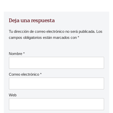
r
d
e
Deja una respuesta
a
u
Tu dirección de correo electrónico no será publicada.
Los
d
campos obligatorios están marcados con
*
i
o
Nombre
*
Correo electrónico
*
Web