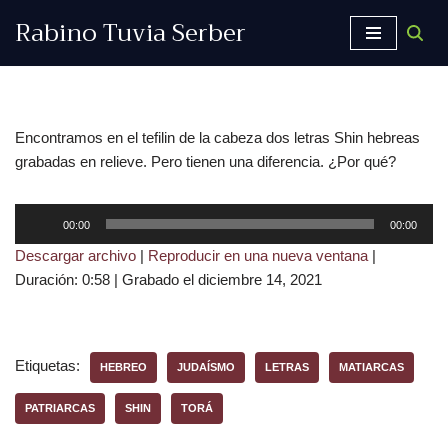
Rabino Tuvia Serber
Saltar
al
contenido
Encontramos en el tefilin de la cabeza dos letras Shin hebreas
grabadas en relieve. Pero tienen una diferencia. ¿Por qué?
R
00:00
00:00
e
Descargar archivo
|
Reproducir en una nueva ventana
|
p
Duración: 0:58
|
Grabado el diciembre 14, 2021
r
o
d
u
Etiquetas:
HEBREO
JUDAÍSMO
LETRAS
MATIARCAS
c
t
PATRIARCAS
SHIN
TORÁ
o