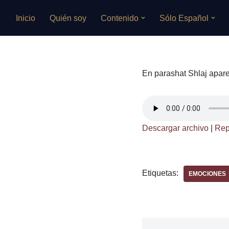
Inicio
Quién soy
Contenido
Sólo Español
Saltar
al
contenido
En parashat Shlaj apare
Descargar archivo
|
Rep
Etiquetas:
EMOCIONES