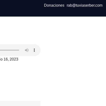
Donaciones
rab@tuviaserber.com
io 16, 2023