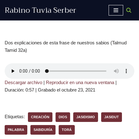
Rabino Tuvia Serber
Saltar
al
contenido
Dos explicaciones de esta frase de nuestros sabios (Talmud
Tamid 32a)
Descargar archivo
|
Reproducir en una nueva ventana
|
Duración: 0:57
|
Grabado el octubre 23, 2021
Etiquetas:
CREACIÓN
DIOS
JASIDISMO
JASIDUT
PALABRA
SABIDURÍA
TORÁ