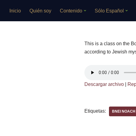
Inicio
Quién soy
Contenido
Sólo Español
Saltar
al
contenido
This is a class on the 
according to Jewish myst
Descargar archivo
|
Rep
Etiquetas:
BNEI NOACH