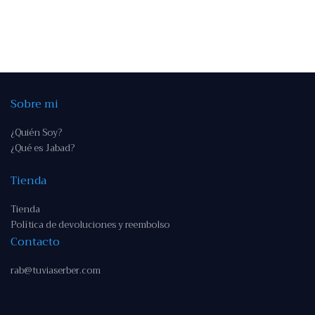
Sobre mi
¿Quién Soy?
¿Qué es Jabad?
Tienda
Tienda
Política de devoluciones y reembolso
Contacto
rab@tuviaserber.com