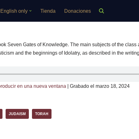
English only
Tienda
Donaciones
Book Seven Gates of Knowledge. The main subjects of the class a
icism and the beginnings of Idolatry, as described in the writi
roducir en una nueva ventana
|
Grabado el marzo 18, 2024
JUDAISM
TORAH