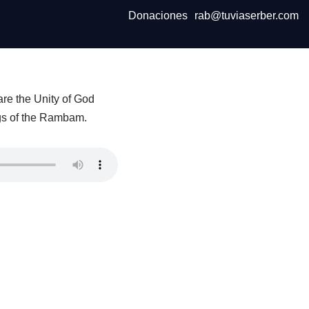
Donaciones
rab@tuviaserber.com
re the Unity of God
ngs of the Rambam.