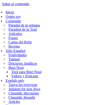
Saltar al contenido
Inicio
Quién soy
Contenido
Parashá de la semana
Parashot de la Torá
Artículos
Frases
Cartas del Rebe
Recetas
Sólo Español
Festividades
Talmud
Discursos Jasídicos
Bnei Noaj
Torá para Bnei Noaj
Videos y Podcasts
English only
Tanya for everyone
Judaism for non Jews
Chassidic discourses
Chassidic thought
Articles