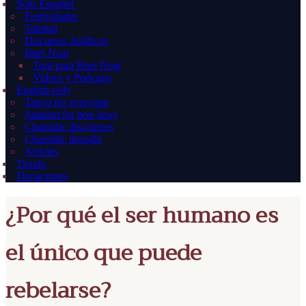
Sólo Español
Festividades
Talmud
Discursos Jasídicos
Bnei Noaj
Torá para Bnei Noaj
Videos y Podcasts
English only
Tanya for everyone
Judaism for non Jews
Chassidic discourses
Chassidic thought
Articles
Tienda
Donaciones
¿Por qué el ser humano es
el único que puede
rebelarse?