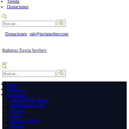
Tienda
Donaciones
Buscar...
Donaciones
rab@tuviaserber.com
Rabino Tuvia Serber
Menú
de
Buscar...
navegación
Inicio
Quién soy
Contenido
Parashá de la semana
Parashot de la Torá
Artículos
Frases
Cartas del Rebe
Recetas