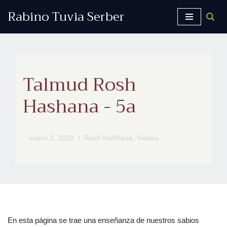
Rabino Tuvia Serber
Saltar
al
contenido
Talmud Rosh
Hashana - 5a
enero 2, 2020
Rosh HaShaná
,
Videos
En esta página se trae una enseñanza de nuestros sabios