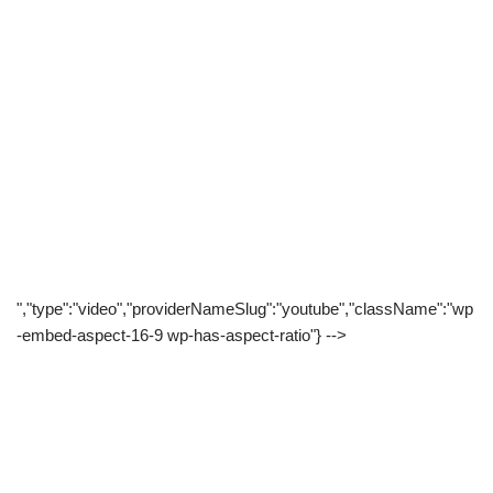
","type":"video","providerNameSlug":"youtube","className":"wp
-embed-aspect-16-9 wp-has-aspect-ratio"} -->