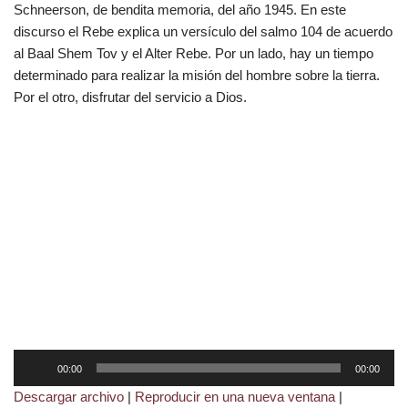
Schneerson, de bendita memoria, del año 1945. En este
discurso el Rebe explica un versículo del salmo 104 de acuerdo
al Baal Shem Tov y el Alter Rebe. Por un lado, hay un tiempo
determinado para realizar la misión del hombre sobre la tierra.
Por el otro, disfrutar del servicio a Dios.
R
00:00
00:00
e
Descargar archivo
|
Reproducir en una nueva ventana
|
p