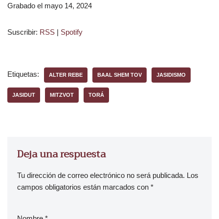
Grabado el mayo 14, 2024
r
o
Suscribir:
RSS
|
Spotify
d
u
c
t
Etiquetas:
ALTER REBE
BAAL SHEM TOV
JASIDISMO
o
r
JASIDUT
MITZVOT
TORÁ
d
e
a
u
d
Deja una respuesta
i
o
Tu dirección de correo electrónico no será publicada.
Los
campos obligatorios están marcados con
*
Nombre
*