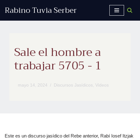
Rabino Tuvia Serber
Saltar
al
contenido
Sale el hombre a
trabajar 5705 - 1
mayo 14, 2024
Discursos Jasídicos
,
Videos
Este es un discurso jasídico del Rebe anterior, Rabí Iosef Itzjak