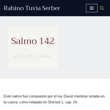
Rabino Tuvia Serber
Saltar
al
contenido
Salmo 142
junio 3, 2021
Tehilím
Este salmo fue compuesto por el rey David mientras estaba en
la cueva, como relatado en Shmuel 1, cap. 24.