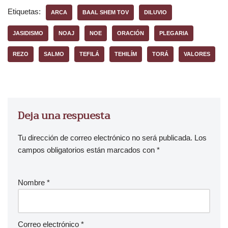
Etiquetas:
ARCA
BAAL SHEM TOV
DILUVIO
JASIDISMO
NOAJ
NOE
ORACIÓN
PLEGARIA
REZO
SALMO
TEFILÁ
TEHILÍM
TORÁ
VALORES
Deja una respuesta
Tu dirección de correo electrónico no será publicada.
Los
campos obligatorios están marcados con
*
Nombre
*
Correo electrónico
*