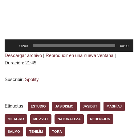
R
00:00
00:00
e
Descargar archivo
|
Reproducir en una nueva ventana
|
p
Duración: 21:49
r
o
Suscribir:
Spotify
d
u
c
t
Etiquetas:
ESTUDIO
JASIDISMO
JASIDUT
MASHÍAJ
o
r
MILAGRO
MITZVOT
NATURALEZA
REDENCIÓN
d
e
SALMO
TEHILÍM
TORÁ