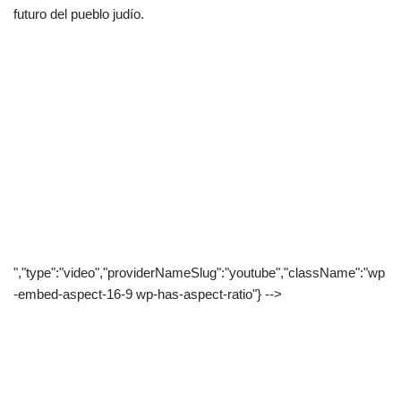
futuro del pueblo judío.
","type":"video","providerNameSlug":"youtube","className":"wp
-embed-aspect-16-9 wp-has-aspect-ratio"} -->