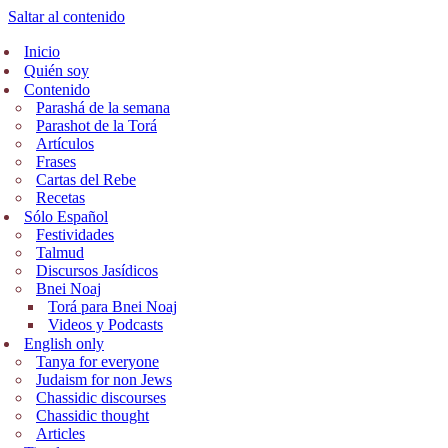
Saltar al contenido
Inicio
Quién soy
Contenido
Parashá de la semana
Parashot de la Torá
Artículos
Frases
Cartas del Rebe
Recetas
Sólo Español
Festividades
Talmud
Discursos Jasídicos
Bnei Noaj
Torá para Bnei Noaj
Videos y Podcasts
English only
Tanya for everyone
Judaism for non Jews
Chassidic discourses
Chassidic thought
Articles