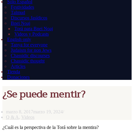
Sólo Español
Festividades
Talmud
Discursos Jasídicos
Bnei Noaj
Torá para Bnei Noaj
Videos y Podcasts
English only
Tanya for everyone
Judaism for non Jews
Chassidic discourses
Chassidic thought
Articles
Tienda
Donaciones
¿Se puede mentir?
marzo 8, 2017
marzo 19, 2024
Q & A
,
Videos
¿Cuál es la perspectiva de la Torá sobre la mentira?