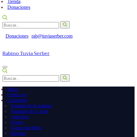
Tienda
Donaciones
Buscar...
Donaciones
rab@tuviaserber.com
Rabino Tuvia Serber
Menú
de
Buscar...
navegación
Inicio
Quién soy
Contenido
Parashá de la semana
Parashot de la Torá
Artículos
Frases
Cartas del Rebe
Recetas