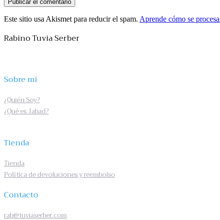
Este sitio usa Akismet para reducir el spam.
Aprende cómo se procesan
Rabino Tuvia Serber
Sobre mi
¿Quién Soy?
¿Qué es Jabad?
Tienda
Tienda
Política de devoluciones y reembolso
Contacto
rab@tuviaserber.com