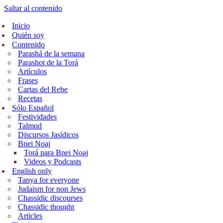
Saltar al contenido
Inicio
Quién soy
Contenido
Parashá de la semana
Parashot de la Torá
Artículos
Frases
Cartas del Rebe
Recetas
Sólo Español
Festividades
Talmud
Discursos Jasídicos
Bnei Noaj
Torá para Bnei Noaj
Videos y Podcasts
English only
Tanya for everyone
Judaism for non Jews
Chassidic discourses
Chassidic thought
Articles