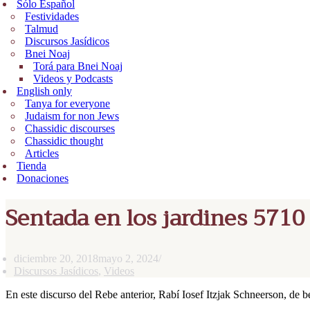
Sólo Español
Festividades
Talmud
Discursos Jasídicos
Bnei Noaj
Torá para Bnei Noaj
Videos y Podcasts
English only
Tanya for everyone
Judaism for non Jews
Chassidic discourses
Chassidic thought
Articles
Tienda
Donaciones
Sentada en los jardines 5710 
diciembre 20, 2018
mayo 2, 2024
Discursos Jasídicos
,
Videos
En este discurso del Rebe anterior, Rabí Iosef Itzjak Schneerson, de b