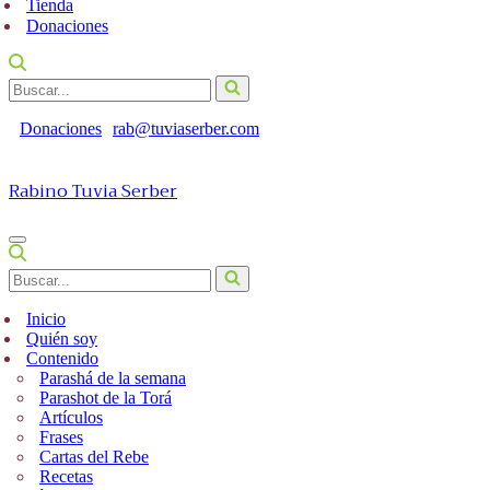
Tienda
Donaciones
Buscar...
Donaciones
rab@tuviaserber.com
Rabino Tuvia Serber
Menú
de
Buscar...
navegación
Inicio
Quién soy
Contenido
Parashá de la semana
Parashot de la Torá
Artículos
Frases
Cartas del Rebe
Recetas