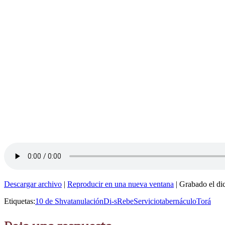
Descargar archivo
|
Reproducir en una nueva ventana
|
Grabado el di
Etiquetas:
10 de Shvat
anulación
Di-s
Rebe
Servicio
tabernáculo
Torá