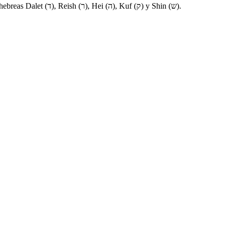
El enfoque es sobre la transformación de la oscuridad en luz y la amargura en dulzura. Se explica el servicio a Di-s que representan las letras hebreas Dalet (ד), Reish (ר), Hei (ה), Kuf (ק) y Shin (ש).