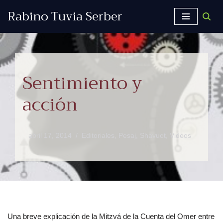
Rabino Tuvia Serber
Saltar
al
contenido
Sentimiento y
acción
abril 17, 2014
Editoriales
,
Pesaj
,
Shavuot
,
Videos
Una breve explicación de la Mitzvá de la Cuenta del Omer entre