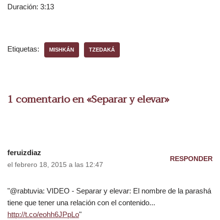
Duración: 3:13
r
o
d
u
Etiquetas:
MISHKÁN
TZEDAKÁ
c
t
o
r
1 comentario en «Separar y elevar»
d
e
a
u
d
feruizdiaz
RESPONDER
i
el febrero 18, 2015 a las 12:47
o
"@rabtuvia: VIDEO - Separar y elevar: El nombre de la parashá
tiene que tener una relación con el contenido...
http://t.co/eohh6JPpLo
"