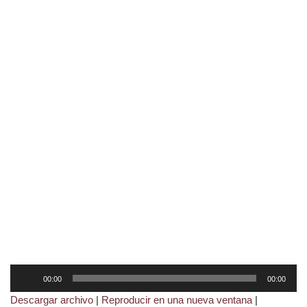
R
00:00
00:00
e
Descargar archivo
|
Reproducir en una nueva ventana
|
p