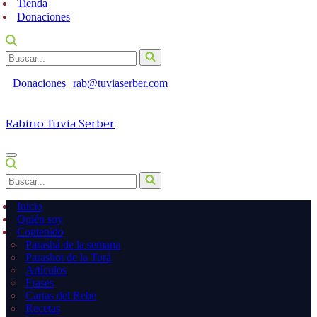
Tienda
Donaciones
Buscar...
Donaciones
rab@tuviaserber.com
Rabino Tuvia Serber
Menú
de
Buscar...
navegación
Inicio
Quién soy
Contenido
Parashá de la semana
Parashot de la Torá
Artículos
Frases
Cartas del Rebe
Recetas