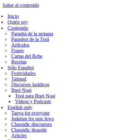
Saltar al contenido
Inicio
Quién soy
Contenido
Parashá de la semana
Parashot de la Torá
Artículos
Frases
Cartas del Rebe
Recetas
Sólo Español
Festividades
Talmud
Discursos Jasídicos
Bnei Noaj
Torá para Bnei Noaj
Videos y Podcasts
English only
Tanya for everyone
Judaism for non Jews
Chassidic discourses
Chassidic thought
Articles