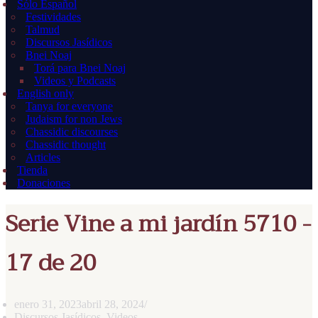
Sólo Español
Festividades
Talmud
Discursos Jasídicos
Bnei Noaj
Torá para Bnei Noaj
Videos y Podcasts
English only
Tanya for everyone
Judaism for non Jews
Chassidic discourses
Chassidic thought
Articles
Tienda
Donaciones
Serie Vine a mi jardín 5710 -
17 de 20
enero 31, 2023
abril 28, 2024
Discursos Jasídicos
,
Videos