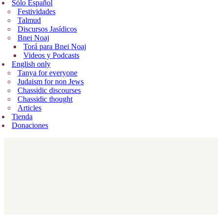
Sólo Español
Festividades
Talmud
Discursos Jasídicos
Bnei Noaj
Torá para Bnei Noaj
Videos y Podcasts
English only
Tanya for everyone
Judaism for non Jews
Chassidic discourses
Chassidic thought
Articles
Tienda
Donaciones