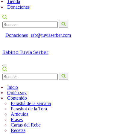
Tienda
Donaciones
Buscar...
Donaciones
rab@tuviaserber.com
Rabino Tuvia Serber
Menú
de
Buscar...
navegación
Inicio
Quién soy
Contenido
Parashá de la semana
Parashot de la Torá
Artículos
Frases
Cartas del Rebe
Recetas