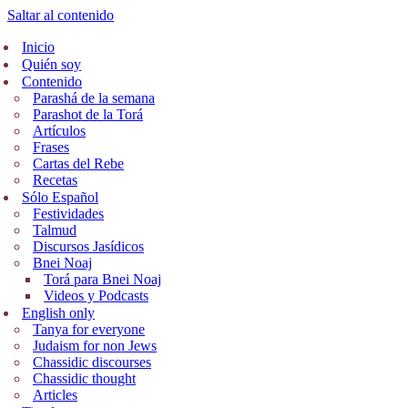
Saltar al contenido
Inicio
Quién soy
Contenido
Parashá de la semana
Parashot de la Torá
Artículos
Frases
Cartas del Rebe
Recetas
Sólo Español
Festividades
Talmud
Discursos Jasídicos
Bnei Noaj
Torá para Bnei Noaj
Videos y Podcasts
English only
Tanya for everyone
Judaism for non Jews
Chassidic discourses
Chassidic thought
Articles