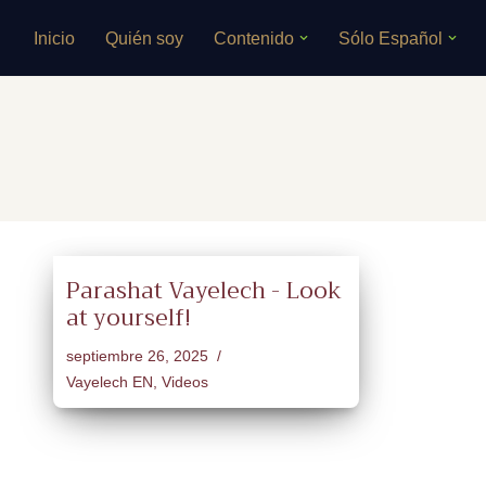
Inicio
Quién soy
Contenido
Sólo Español
Saltar
al
contenido
Parashat Vayelech - Look
at yourself!
septiembre 26, 2025
Vayelech EN
,
Videos