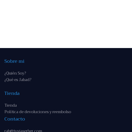
Sobre mi
¿Quién Soy?
¿Qué es Jabad?
Tienda
Tienda
Política de devoluciones y reembolso
Contacto
rab@tuviaserber.com