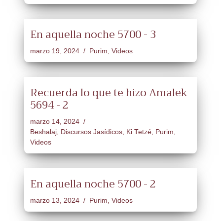
En aquella noche 5700 - 3
marzo 19, 2024
Purim
,
Videos
Recuerda lo que te hizo Amalek
5694 - 2
marzo 14, 2024
Beshalaj
,
Discursos Jasídicos
,
Ki Tetzé
,
Purim
,
Videos
En aquella noche 5700 - 2
marzo 13, 2024
Purim
,
Videos