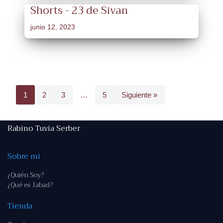
Shorts - 23 de Sivan
junio 12, 2023
1
2
3
…
5
Siguiente »
Rabino Tuvia Serber
Sobre mi
¿Quién Soy?
¿Qué es Jabad?
Tienda