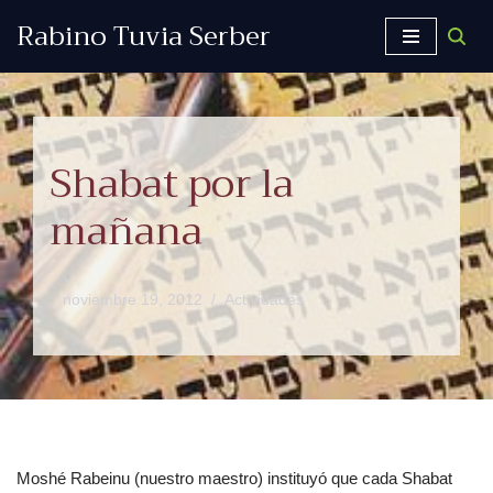
Rabino Tuvia Serber
Saltar
al
contenido
Shabat por la
mañana
noviembre 19, 2012
Actividades
Moshé Rabeinu (nuestro maestro) instituyó que cada Shabat