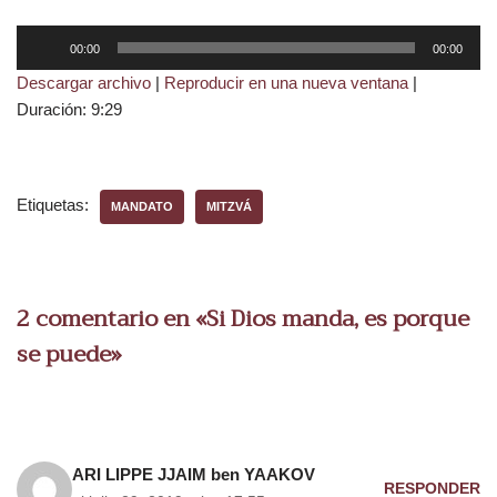
R
00:00
00:00
e
Descargar archivo
|
Reproducir en una nueva ventana
|
p
Duración: 9:29
r
o
d
u
Etiquetas:
MANDATO
MITZVÁ
c
t
o
r
2 comentario en «Si Dios manda, es porque
d
se puede»
e
a
u
d
i
ARI LIPPE JJAIM ben YAAKOV
RESPONDER
o