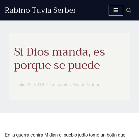
Rabino Tuvia Serber
Saltar
al
contenido
Si Dios manda, es
porque se puede
julio 28, 2019
Editoriales
,
Matot
,
Videos
En la guerra contra Midian el pueblo judío tomó un botín que