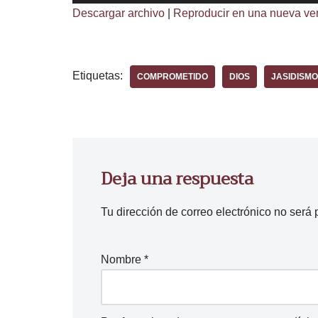
e
Descargar archivo
|
Reproducir en una nueva ve
p
r
o
Etiquetas:
COMPROMETIDO
DIOS
JASIDISMO
d
u
c
t
o
Deja una respuesta
r
d
Tu dirección de correo electrónico no será 
e
a
u
Nombre
*
d
i
o