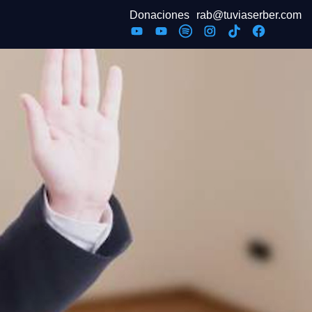
Donaciones
rab@tuviaserber.com