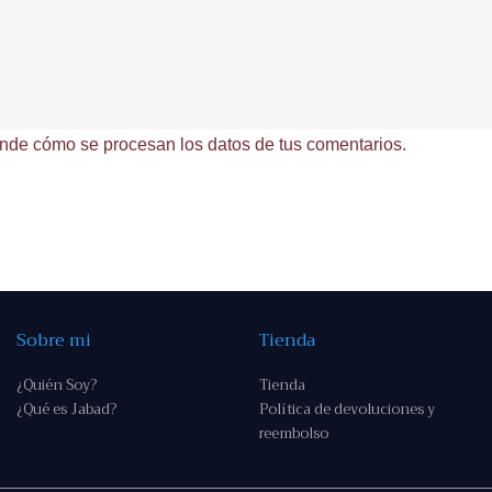
nde cómo se procesan los datos de tus comentarios.
Sobre mi
Tienda
¿Quién Soy?
Tienda
¿Qué es Jabad?
Política de devoluciones y
reembolso