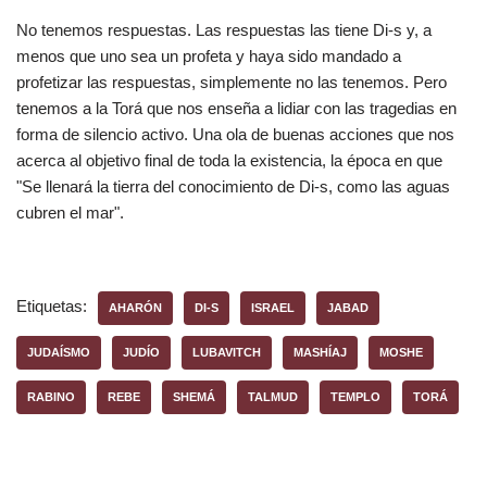
No tenemos respuestas. Las respuestas las tiene Di-s y, a
menos que uno sea un profeta y haya sido mandado a
profetizar las respuestas, simplemente no las tenemos. Pero
tenemos a la Torá que nos enseña a lidiar con las tragedias en
forma de silencio activo. Una ola de buenas acciones que nos
acerca al objetivo final de toda la existencia, la época en que
"Se llenará la tierra del conocimiento de Di-s, como las aguas
cubren el mar".
Etiquetas:
AHARÓN
DI-S
ISRAEL
JABAD
JUDAÍSMO
JUDÍO
LUBAVITCH
MASHÍAJ
MOSHE
RABINO
REBE
SHEMÁ
TALMUD
TEMPLO
TORÁ