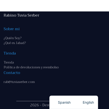
Rabino Tuvia Serber
Sobre mi
¿Quién Soy?
¿Qué es Jabad?
Tienda
Tienda
Política de devoluciones y reembolso
Contacto
rab@tuviaserber.com
Spanish
English
2026 - Derechos reservados