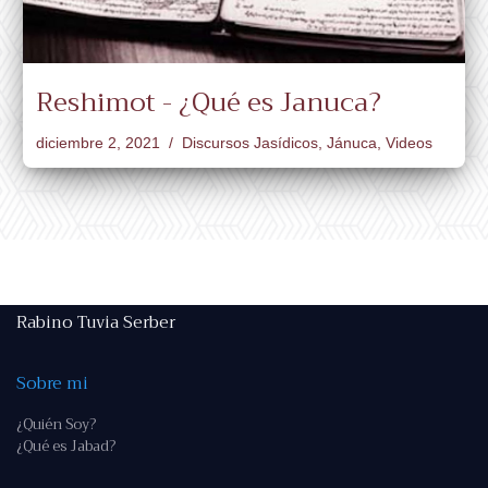
Reshimot - ¿Qué es Januca?
diciembre 2, 2021
Discursos Jasídicos
,
Jánuca
,
Videos
Rabino Tuvia Serber
Sobre mi
¿Quién Soy?
¿Qué es Jabad?