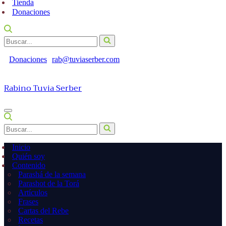
Tienda
Donaciones
Buscar...
Donaciones
rab@tuviaserber.com
Rabino Tuvia Serber
Menú
de
Buscar...
navegación
Inicio
Quién soy
Contenido
Parashá de la semana
Parashot de la Torá
Artículos
Frases
Cartas del Rebe
Recetas