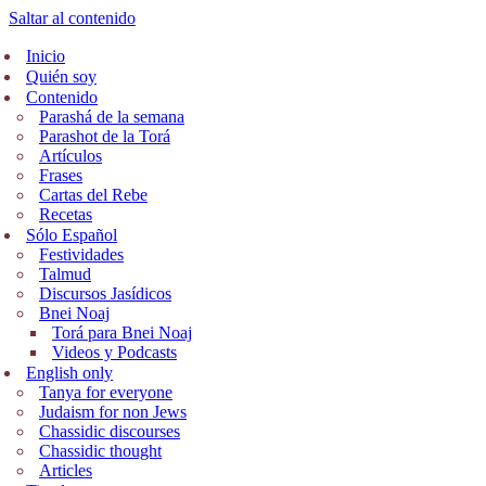
Saltar al contenido
Inicio
Quién soy
Contenido
Parashá de la semana
Parashot de la Torá
Artículos
Frases
Cartas del Rebe
Recetas
Sólo Español
Festividades
Talmud
Discursos Jasídicos
Bnei Noaj
Torá para Bnei Noaj
Videos y Podcasts
English only
Tanya for everyone
Judaism for non Jews
Chassidic discourses
Chassidic thought
Articles