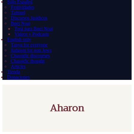
Sólo Español
Festividades
Talmud
Discursos Jasídicos
Bnei Noaj
Torá para Bnei Noaj
Videos y Podcasts
English only
Tanya for everyone
Judaism for non Jews
Chassidic discourses
Chassidic thought
Articles
Tienda
Donaciones
Aharon