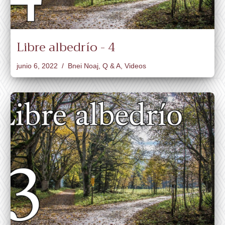
Libre albedrío - 4
junio 6, 2022
Bnei Noaj
,
Q & A
,
Videos