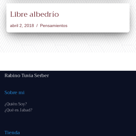
Libre albedrío
abril 2, 2018
Pensamientos
Rabino Tuvia Serber
Sobre mi
¿Quién Soy?
¿Qué es Jabad?
Tienda