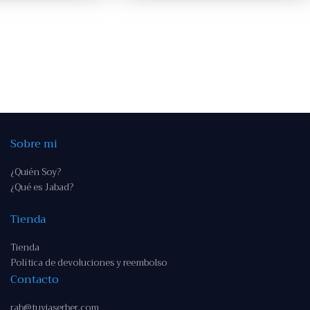
Sobre mi
¿Quién Soy?
¿Qué es Jabad?
Tienda
Tienda
Política de devoluciones y reembolso
Contacto
rab@tuviaserber.com