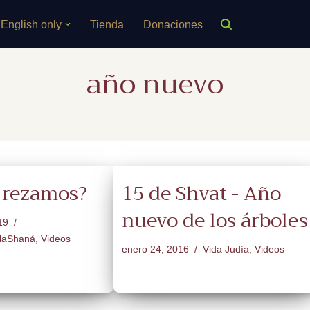
English only
Tienda
Donaciones
año nuevo
 rezamos?
15 de Shvat - Año
nuevo de los árboles
19
HaShaná
,
Videos
enero 24, 2016
Vida Judía
,
Videos