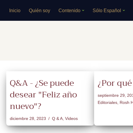
Inicio
Quién soy
Contenido
Sólo Español
Saltar
al
contenido
Q&A - ¿Se puede
¿Por qué
desear "Feliz año
septiembre 29, 20
nuevo"?
Editoriales
,
Rosh 
diciembre 28, 2023
Q & A
,
Videos