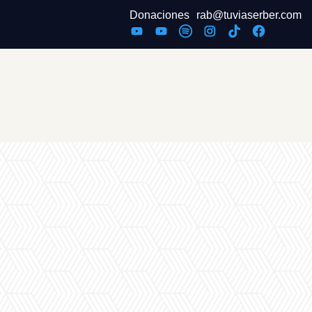
Donaciones
rab@tuviaserber.com