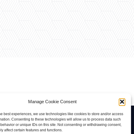
Manage Cookie Consent
he best experiences, we use technologies like cookies to store and/or access
Contacto
mation. Consenting to these technologies will allow us to process data such
behavior or unique IDs on this site. Not consenting or withdrawing consent,
rab@tuviaserber.com
y affect certain features and functions.