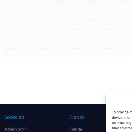
To provide t
Sobre mi
Tienda
device infor
as browsing 
¿Quién Soy?
Tienda
may adversel