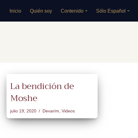
Inicio
Quién soy
Contenido
Sólo Español
Saltar
al
contenido
La bendición de
Moshe
julio 19, 2020
Devarím
,
Videos