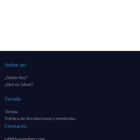
Sobre mi
¿Quién Soy?
¿Qué es Jabad?
Tienda
Tienda
Política de devoluciones y reembolso
Contacto
rab@tuviaserber.com