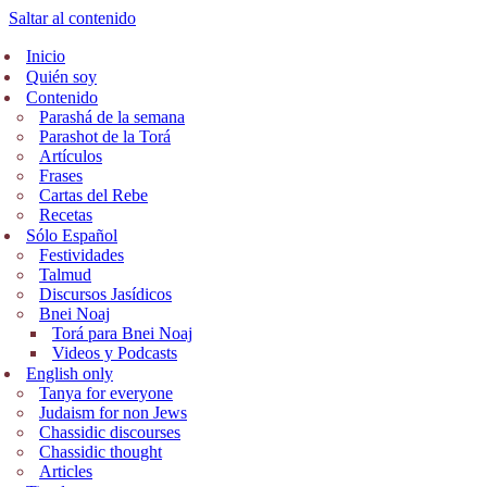
Saltar al contenido
Inicio
Quién soy
Contenido
Parashá de la semana
Parashot de la Torá
Artículos
Frases
Cartas del Rebe
Recetas
Sólo Español
Festividades
Talmud
Discursos Jasídicos
Bnei Noaj
Torá para Bnei Noaj
Videos y Podcasts
English only
Tanya for everyone
Judaism for non Jews
Chassidic discourses
Chassidic thought
Articles