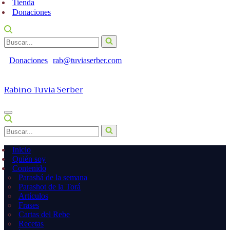
Tienda
Donaciones
Buscar...
Donaciones
rab@tuviaserber.com
Rabino Tuvia Serber
Menú
de
Buscar...
navegación
Inicio
Quién soy
Contenido
Parashá de la semana
Parashot de la Torá
Artículos
Frases
Cartas del Rebe
Recetas