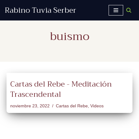
Rabino Tuvia Serber
Saltar
al
buismo
contenido
Cartas del Rebe - Meditación
Trascendental
noviembre 23, 2022
Cartas del Rebe
,
Videos