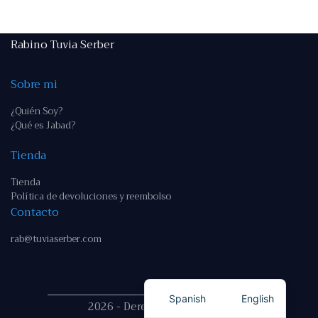
Rabino Tuvia Serber
Sobre mi
¿Quién Soy?
¿Qué es Jabad?
Tienda
Tienda
Política de devoluciones y reembolso
Contacto
rab@tuviaserber.com
Spanish
English
2026 - Derechos reservados