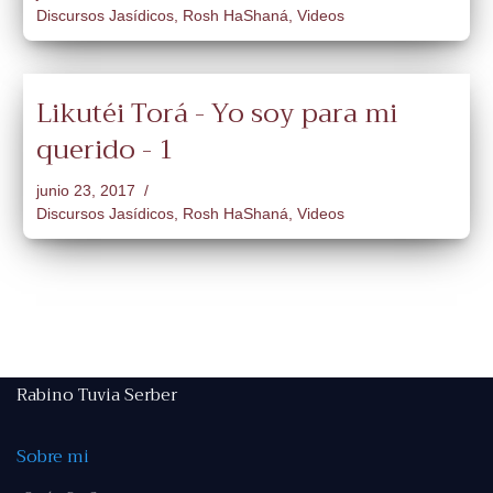
Discursos Jasídicos
,
Rosh HaShaná
,
Videos
Likutéi Torá - Yo soy para mi
querido - 1
junio 23, 2017
Discursos Jasídicos
,
Rosh HaShaná
,
Videos
Rabino Tuvia Serber
Sobre mi