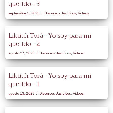
querido - 3
septiembre 3, 2023
Discursos Jasídicos
,
Videos
Likutéi Torá - Yo soy para mi
querido - 2
agosto 27, 2023
Discursos Jasídicos
,
Videos
Likutéi Torá - Yo soy para mi
querido - 1
agosto 13, 2023
Discursos Jasídicos
,
Videos