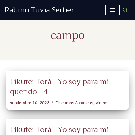
Rabino Tuvia Serber
Saltar
al
campo
contenido
Likutéi Torá - Yo soy para mi
querido - 4
septiembre 10, 2023
Discursos Jasídicos
,
Videos
Likutéi Torá - Yo soy para mi