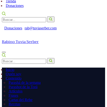
Tienda
Donaciones
Buscar...
Donaciones
rab@tuviaserber.com
Rabino Tuvia Serber
Menú
de
Buscar...
navegación
Inicio
Quién soy
Contenido
Parashá de la semana
Parashot de la Torá
Artículos
Frases
Cartas del Rebe
Recetas