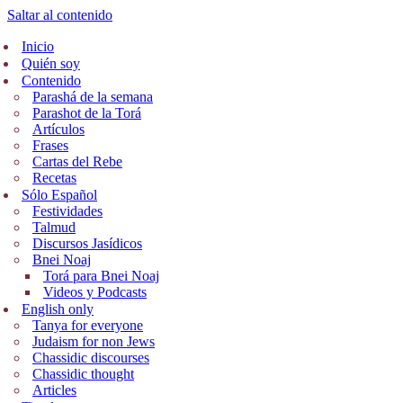
Saltar al contenido
Inicio
Quién soy
Contenido
Parashá de la semana
Parashot de la Torá
Artículos
Frases
Cartas del Rebe
Recetas
Sólo Español
Festividades
Talmud
Discursos Jasídicos
Bnei Noaj
Torá para Bnei Noaj
Videos y Podcasts
English only
Tanya for everyone
Judaism for non Jews
Chassidic discourses
Chassidic thought
Articles