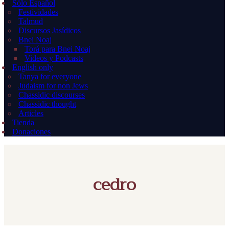
Sólo Español
Festividades
Talmud
Discursos Jasídicos
Bnei Noaj
Torá para Bnei Noaj
Videos y Podcasts
English only
Tanya for everyone
Judaism for non Jews
Chassidic discourses
Chassidic thought
Articles
Tienda
Donaciones
cedro