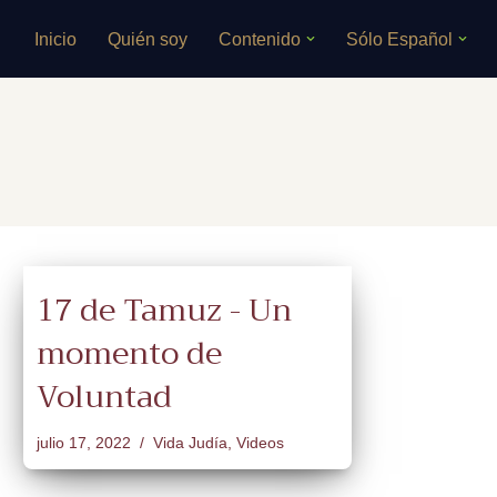
Inicio
Quién soy
Contenido
Sólo Español
Saltar
al
contenido
17 de Tamuz - Un
momento de
Voluntad
julio 17, 2022
Vida Judía
,
Videos