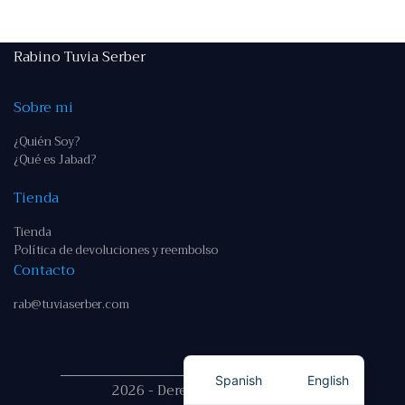
Rabino Tuvia Serber
Sobre mi
¿Quién Soy?
¿Qué es Jabad?
Tienda
Tienda
Política de devoluciones y reembolso
Contacto
rab@tuviaserber.com
Spanish
English
2026 - Derechos reservados