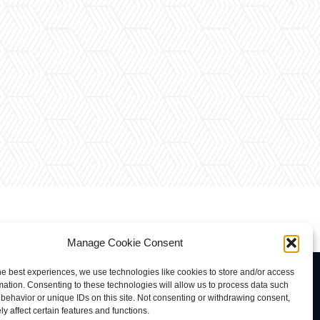
Manage Cookie Consent
he best experiences, we use technologies like cookies to store and/or access
Contacto
mation. Consenting to these technologies will allow us to process data such
behavior or unique IDs on this site. Not consenting or withdrawing consent,
rab@tuviaserber.com
y affect certain features and functions.