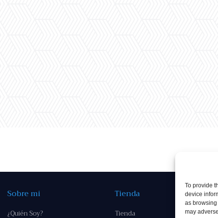
To provide t
Sobre mi
Tienda
device infor
as browsing 
¿Quién Soy?
Tienda
may adversel