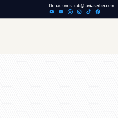
Donaciones
rab@tuviaserber.com