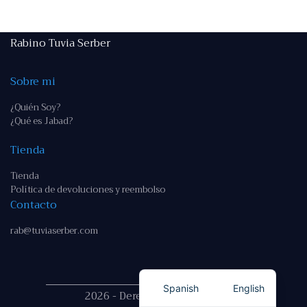
Rabino Tuvia Serber
Sobre mi
¿Quién Soy?
¿Qué es Jabad?
Tienda
Tienda
Política de devoluciones y reembolso
Contacto
rab@tuviaserber.com
Spanish
English
2026 - Derechos reservados