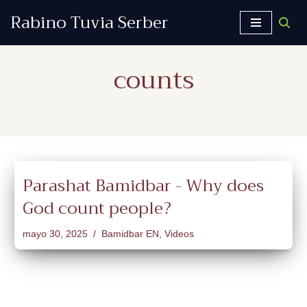
Rabino Tuvia Serber
Saltar
al
counts
contenido
Parashat Bamidbar - Why does
God count people?
mayo 30, 2025
Bamidbar EN
,
Videos