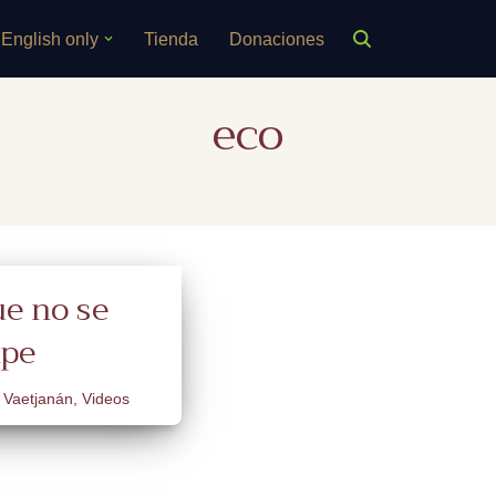
English only
Tienda
Donaciones
eco
ue no se
mpe
Vaetjanán
,
Videos