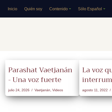
Inicio
Quién soy
Contenido
Sólo Español
Saltar
al
contenido
Parashat Vaetjanán
La voz q
- Una voz fuerte
interru
julio 24, 2026
Vaetjanán
,
Videos
agosto 11, 2022