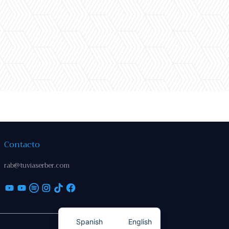
Contacto
rab@tuviaserber.com
Spanish
English