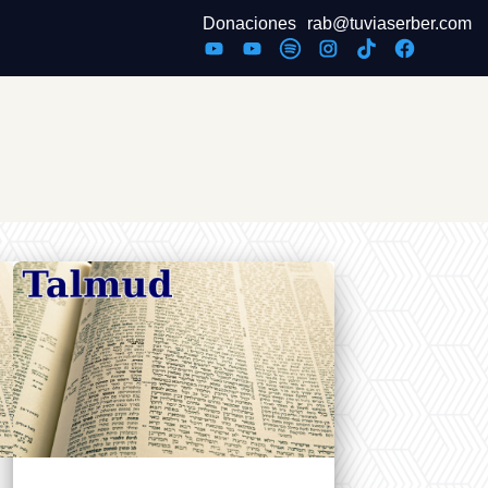
Donaciones
rab@tuviaserber.com