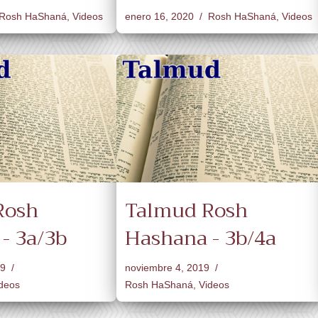
Rosh HaShaná
,
Videos
enero 16, 2020
Rosh HaShaná
,
Videos
Rosh
Talmud Rosh
- 3a/3b
Hashana - 3b/4a
19
noviembre 4, 2019
deos
Rosh HaShaná
,
Videos