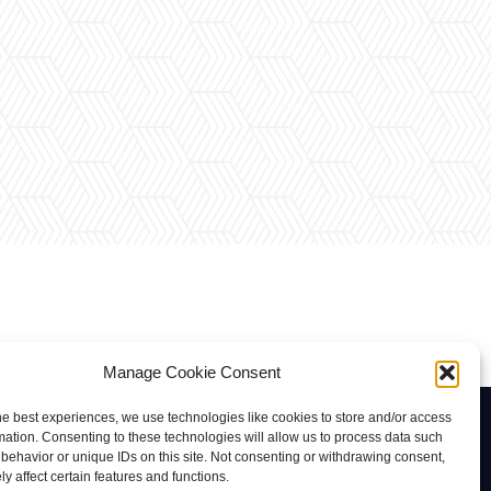
Manage Cookie Consent
he best experiences, we use technologies like cookies to store and/or access
Contacto
mation. Consenting to these technologies will allow us to process data such
behavior or unique IDs on this site. Not consenting or withdrawing consent,
rab@tuviaserber.com
y affect certain features and functions.