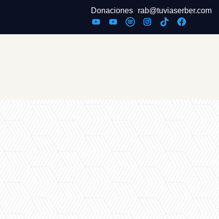
Donaciones
rab@tuviaserber.com