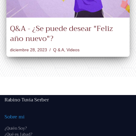
Q&A - ¿Se puede desear "Feliz
año nuevo"?
diciembre 28, 2023
Q & A
,
Videos
Rabino Tuvia Serber
Sobre mi
¿Quién Soy?
¿Qué es Jabad?