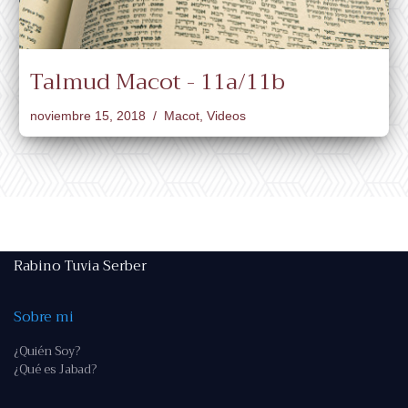
Talmud Macot - 11a/11b
noviembre 15, 2018
Macot
,
Videos
Rabino Tuvia Serber
Sobre mi
¿Quién Soy?
¿Qué es Jabad?