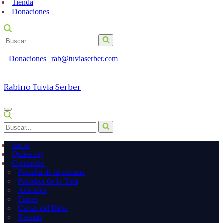
Tienda
Donaciones
Buscar...
Donaciones
rab@tuviaserber.com
Rabino Tuvia Serber
Menú
de
Buscar...
navegación
Inicio
Quién soy
Contenido
Parashá de la semana
Parashot de la Torá
Artículos
Frases
Cartas del Rebe
Recetas