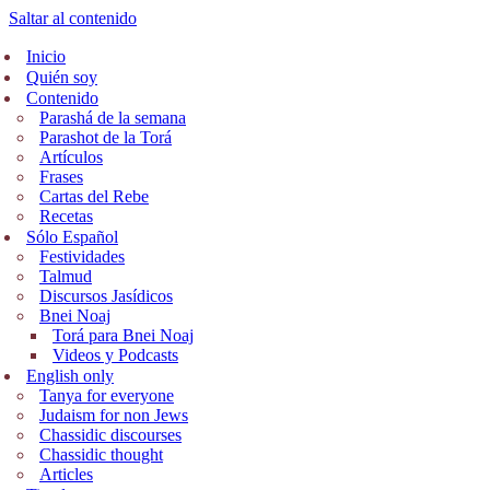
Saltar al contenido
Inicio
Quién soy
Contenido
Parashá de la semana
Parashot de la Torá
Artículos
Frases
Cartas del Rebe
Recetas
Sólo Español
Festividades
Talmud
Discursos Jasídicos
Bnei Noaj
Torá para Bnei Noaj
Videos y Podcasts
English only
Tanya for everyone
Judaism for non Jews
Chassidic discourses
Chassidic thought
Articles