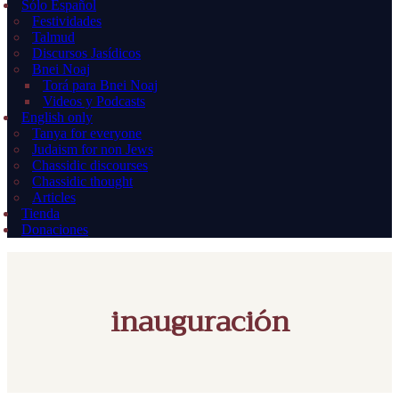
Sólo Español
Festividades
Talmud
Discursos Jasídicos
Bnei Noaj
Torá para Bnei Noaj
Videos y Podcasts
English only
Tanya for everyone
Judaism for non Jews
Chassidic discourses
Chassidic thought
Articles
Tienda
Donaciones
inauguración