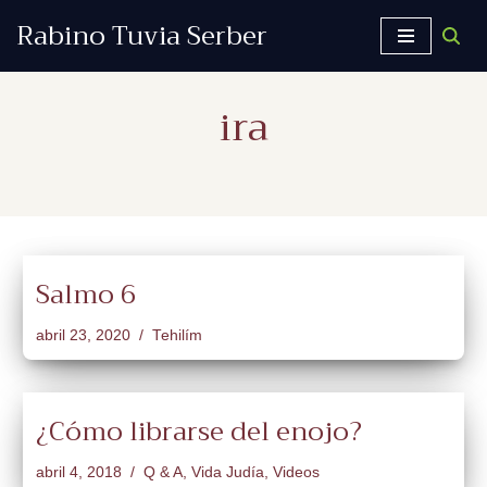
Rabino Tuvia Serber
Saltar
al
ira
contenido
Salmo 6
abril 23, 2020
Tehilím
¿Cómo librarse del enojo?
abril 4, 2018
Q & A
,
Vida Judía
,
Videos