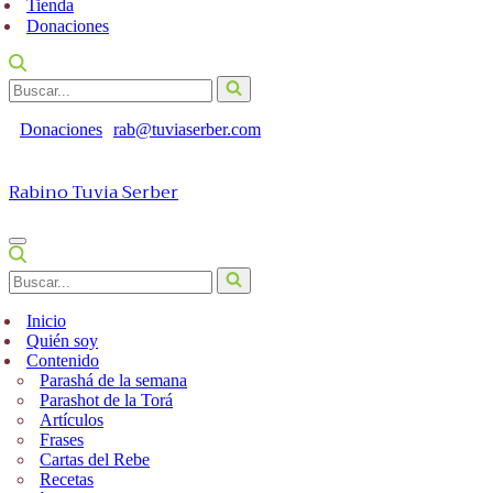
Tienda
Donaciones
Buscar...
Donaciones
rab@tuviaserber.com
Rabino Tuvia Serber
Menú
de
Buscar...
navegación
Inicio
Quién soy
Contenido
Parashá de la semana
Parashot de la Torá
Artículos
Frases
Cartas del Rebe
Recetas