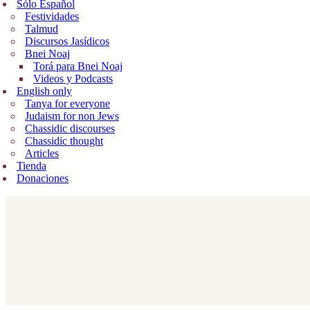
Sólo Español
Festividades
Talmud
Discursos Jasídicos
Bnei Noaj
Torá para Bnei Noaj
Videos y Podcasts
English only
Tanya for everyone
Judaism for non Jews
Chassidic discourses
Chassidic thought
Articles
Tienda
Donaciones