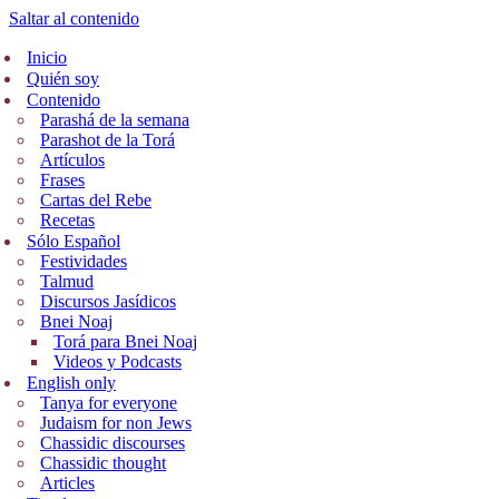
Saltar al contenido
Inicio
Quién soy
Contenido
Parashá de la semana
Parashot de la Torá
Artículos
Frases
Cartas del Rebe
Recetas
Sólo Español
Festividades
Talmud
Discursos Jasídicos
Bnei Noaj
Torá para Bnei Noaj
Videos y Podcasts
English only
Tanya for everyone
Judaism for non Jews
Chassidic discourses
Chassidic thought
Articles