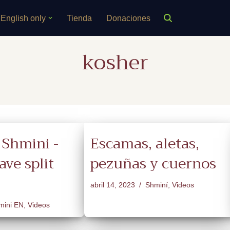
English only
Tienda
Donaciones
kosher
 Shmini -
Escamas, aletas,
ve split
pezuñas y cuernos
abril 14, 2023
Shminí
,
Videos
mini EN
,
Videos