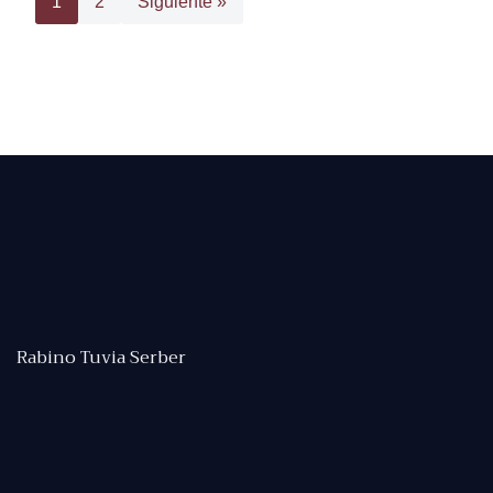
1
2
Siguiente »
Rabino Tuvia Serber