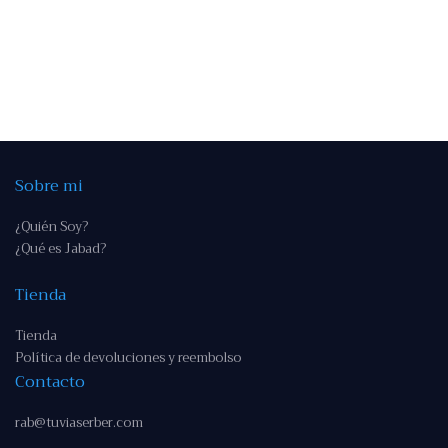
Sobre mi
¿Quién Soy?
¿Qué es Jabad?
Tienda
Tienda
Política de devoluciones y reembolso
Contacto
rab@tuviaserber.com