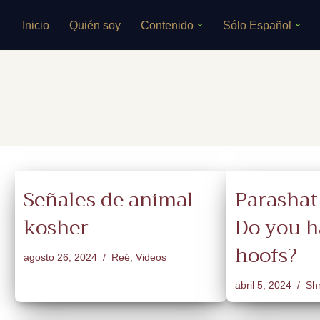
Inicio
Quién soy
Contenido
Sólo Español
Saltar
al
contenido
Señales de animal
Parashat
kosher
Do you ha
hoofs?
agosto 26, 2024
Reé
,
Videos
abril 5, 2024
Sh