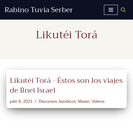
Rabino Tuvia Serber
Saltar
al
Likutéi Torá
contenido
Likutéi Torá - Éstos son los viajes
de Bnei Israel
julio 8, 2021
Discursos Jasídicos
,
Masei
,
Videos