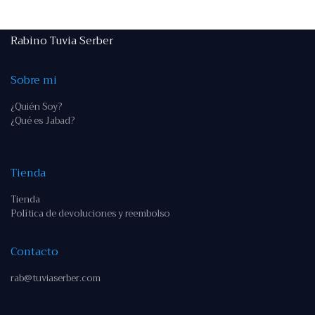
Rabino Tuvia Serber
Sobre mi
¿Quién Soy?
¿Qué es Jabad?
Tienda
Tienda
Política de devoluciones y reembolso
Contacto
rab@tuviaserber.com