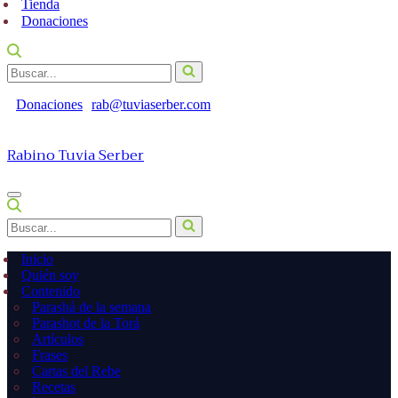
Tienda
Donaciones
Buscar...
Donaciones
rab@tuviaserber.com
Rabino Tuvia Serber
Menú
de
Buscar...
navegación
Inicio
Quién soy
Contenido
Parashá de la semana
Parashot de la Torá
Artículos
Frases
Cartas del Rebe
Recetas