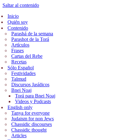
Saltar al contenido
Inicio
Quién soy
Contenido
Parashá de la semana
Parashot de la Torá
Artículos
Frases
Cartas del Rebe
Recetas
Sólo Español
Festividades
Talmud
Discursos Jasídicos
Bnei Noaj
Torá para Bnei Noaj
Videos y Podcasts
English only
Tanya for everyone
Judaism for non Jews
Chassidic discourses
Chassidic thought
Articles