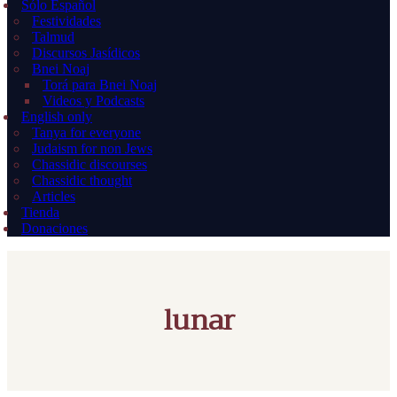
Sólo Español
Festividades
Talmud
Discursos Jasídicos
Bnei Noaj
Torá para Bnei Noaj
Videos y Podcasts
English only
Tanya for everyone
Judaism for non Jews
Chassidic discourses
Chassidic thought
Articles
Tienda
Donaciones
lunar