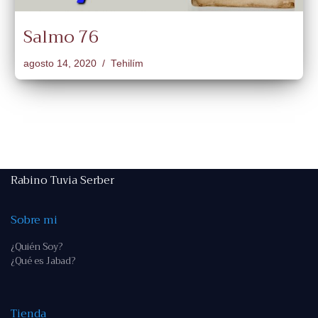
Salmo 76
agosto 14, 2020
Tehilím
Rabino Tuvia Serber
Sobre mi
¿Quién Soy?
¿Qué es Jabad?
Tienda